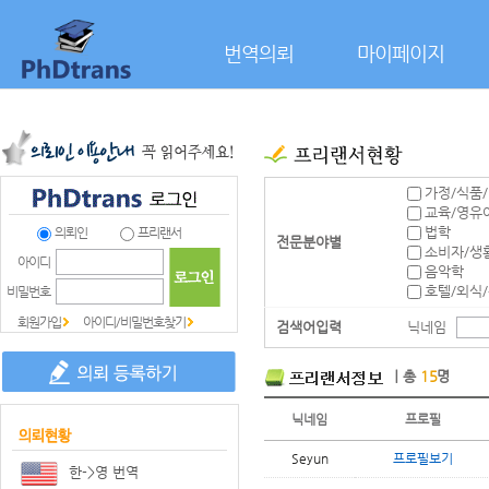
본문으로 바로가기
번역의뢰
마이페이지
가정/식품
교육/영유
법학
의뢰인
프리랜서
전문분야별
소비자/생
아이디
음악학
호텔/외식
비밀번호
회원가입
아이디/비밀번호찾기
검색어입력
닉네임
｜총
15
명
닉네임
프로필
Seyun
프로필보기
한->영 번역